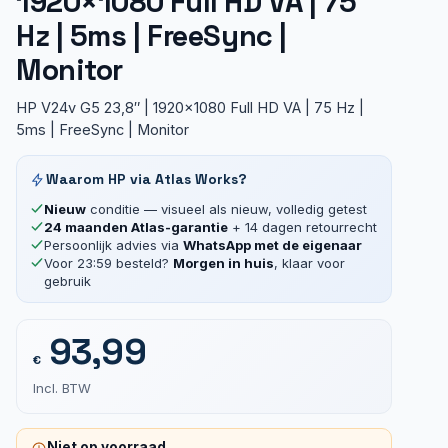
1920×1080 Full HD VA | 75
Hz | 5ms | FreeSync |
Monitor
HP V24v G5 23,8″ | 1920×1080 Full HD VA | 75 Hz |
5ms | FreeSync | Monitor
Waarom HP via Atlas Works?
Nieuw
conditie — visueel als nieuw, volledig getest
24 maanden Atlas-garantie
+ 14 dagen retourrecht
Persoonlijk advies via
WhatsApp met de eigenaar
Voor 23:59 besteld?
Morgen in huis
, klaar voor
gebruik
93,99
€
Incl. BTW
Niet op voorraad