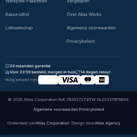
Werkplek Pakketten
Vergelijken
Kassa-uitrol
Over Atlas Works
Lidmaatschap
Algemene voorwaarden
Privacybeleid
24 maanden garantie
Voor 23:59 besteld, morgen in huis
14 dagen retour
Veilig betalen met:
© 2026 Atlas Corporation
·
KvK 78302727
·
BTW NL003311819B49
·
·
Algemene voorwaarden
Privacybeleid
Onderdeel van
Atlas Corporation
· Design door
Atlas Agency