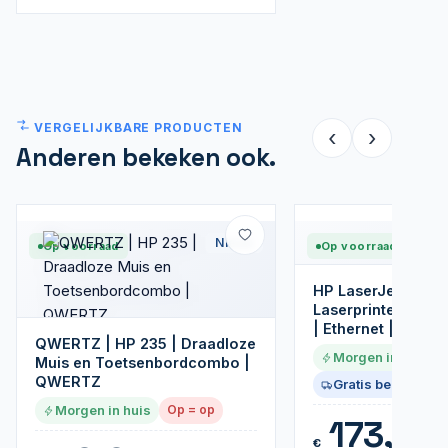
VERGELIJKBARE PRODUCTEN
‹
›
Anderen bekeken ook.
Nieuw
Op voorraad
Op voorraad
HP LaserJet Pro 
Laserprinter | 120
| Ethernet | Zwart
QWERTZ | HP 235 | Draadloze
Morgen in huis
Muis en Toetsenbordcombo |
QWERTZ
Gratis bezorgd
Morgen in huis
Op = op
173,99
€