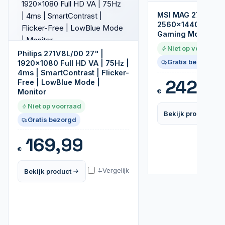
MSI MAG 27CQ6F 2
2560x1440 VA | 1
Gaming Monitor
Niet op voorraad
Philips 271V8L/00 27" |
Gratis bezorgd
1920x1080 Full HD VA | 75Hz |
4ms | SmartContrast | Flicker-
242,99
Free | LowBlue Mode |
Monitor
€
Niet op voorraad
Bekijk product
Gratis bezorgd
169,99
€
Vergelijk
Bekijk product