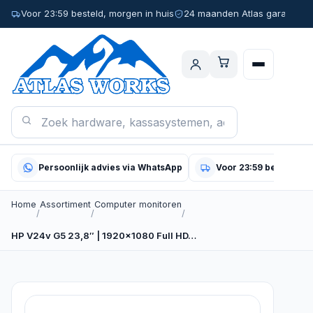
Voor 23:59 besteld, morgen in huis
24 maanden Atlas garantie
Persoonlijk advies via WhatsApp
Voor 23:59 besteld, m
Home
Assortiment
Computer monitoren
/
/
/
HP V24v G5 23,8″ | 1920×1080 Full HD…