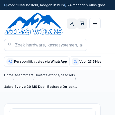
Voor 23:59 besteld, morgen in huis
24 maanden Atlas garantie
Persoonlijk advies via WhatsApp
Voor 23:59 besteld, m
Home
Assortiment
Hoofdtelefoons/headsets
/
/
/
Jabra Evolve 20 MS Duo | Bedrade On-ear…