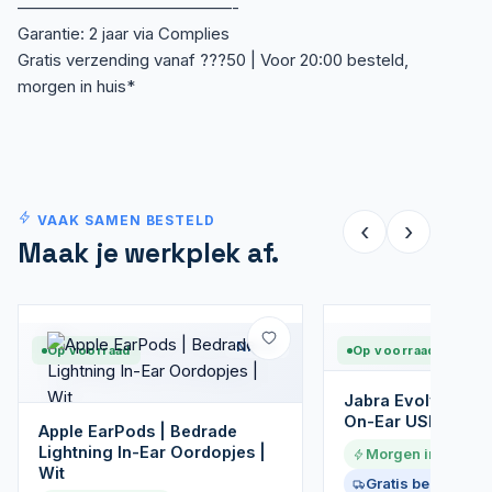
—————————————-
Garantie: 2 jaar via Complies
Gratis verzending vanaf ???50 | Voor 20:00 besteld,
morgen in huis*
VAAK SAMEN BESTELD
‹
›
Maak je werkplek af.
Nieuw
Op voorraad
Op voorraad
Jabra Evolve 20 M
On-Ear USB Heads
Apple EarPods | Bedrade
Lightning In-Ear Oordopjes |
Morgen in huis
Wit
Gratis bezorgd