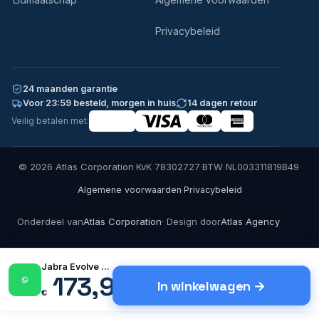
Privacybeleid
24 maanden garantie
Voor 23:59 besteld, morgen in huis
14 dagen retour
Veilig betalen met:
© 2026 Atlas Corporation
·
KvK 78302727
·
BTW NL003311819B49
·
·
Algemene voorwaarden
Privacybeleid
Onderdeel van
Atlas Corporation
· Design door
Atlas Agency
Jabra Evolve 20 MS Duo…
173,99
In winkelwagen
€