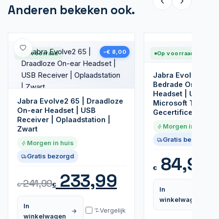
‹
›
Anderen bekeken ook.
Nieuw
−€ 8,00
Op voorraad
Op voorraad
Jabra Evolve 20S
Bedrade On-ear S
Headset | USB-A |
Jabra Evolve2 65 | Draadloze
Microsoft Teams
On-ear Headset | USB
Gecertificeerd
Receiver | Oplaadstation |
Morgen in huis
Zwart
Gratis bezorgd
Morgen in huis
Gratis bezorgd
84,95
€
233,99
241,99
€
€
In
winkelwagen
In
Vergelijk
winkelwagen