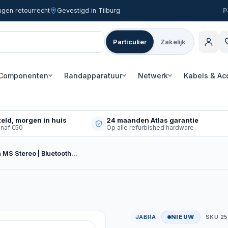
agen retourrecht
Gevestigd in Tilburg
Particulier
Zakelijk
Componenten
Randapparatuur
Netwerk
Kabels & Ac
eld, morgen in huis
24 maanden Atlas garantie
anaf €50
Op alle refurbished hardware
 MS Stereo | Bluetooth…
JABRA
NIEUW
SKU 2