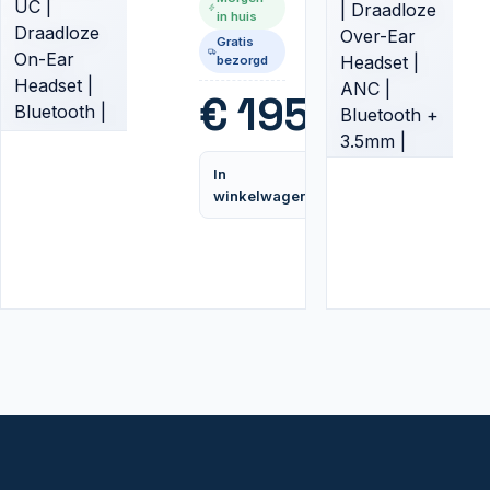
Draadloze
in huis
On-Ear
Gratis
Headset |
bezorgd
Bluetooth
| Zwart
€
195,99
In
Vergelijk
winkelwagen