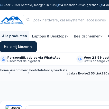
Voor 23:59 besteld, morgen in huis
24 maanden Atlas garantie
14 d
Laptops & Desktops
Beeldschermen
Alle producten
Help mij kiezen
Persoonlijk advies via WhatsApp
Voor 23:59 best
Direct met de eigenaar
Gratis bezorgd v
Home
Assortiment
Hoofdtelefoons/headsets
/
/
/
Jabra Evolve2 55 Link380a