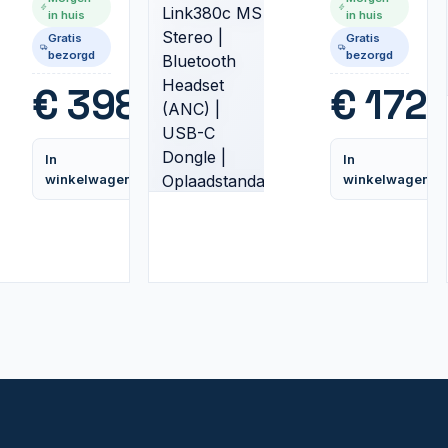
Draadloze
Link380c
in huis
in huis
Over-Ear
MS Stereo
Gratis
Gratis
Headset |
|
bezorgd
bezorgd
ANC |
Bluetooth
Bluetooth
Headset
€
398,99
€
172,
+ 3.5mm |
(ANC) |
Zwart
USB-C
Dongle |
In
In
Oplaadstandaar
Vergelijk
winkelwagen
winkelwagen
| Zwart