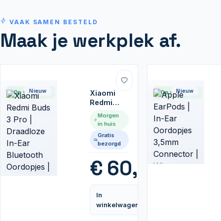
VAAK SAMEN BESTELD
Maak je werkplek af.
Nieuw
Nieuw
Op voorraad
Xiaomi
Op voorraad
Redmi
Buds 3 Pro
Morgen
|
in huis
Draadloze
Gratis
In-Ear
bezorgd
Bluetooth
Oordopjes
€
60,95
| Wit
In
Vergelijk
winkelwagen