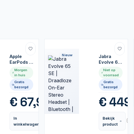
Nieuw
Apple
Jabra
EarPods |
Evolve 65
In-Ear
SE |
Morgen
Niet op
Oordopjes
Draadloze
in huis
voorraad
3,5mm
On-Ear
Gratis
Gratis
Connector
Stereo
bezorgd
bezorgd
| Wit
Headset |
Bluetooth
€
67,95
€
449
| Zwart
In
Bekijk
Vergelijk
winkelwagen
product