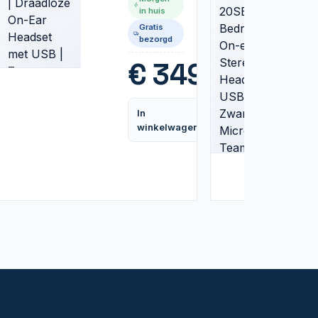
Draadloze
in huis
On-Ear
Gratis
Headset
bezorgd
met USB |
Zwart
99
€
349,99
In
d
Vergelijk
Vergelijk
winkelwagen