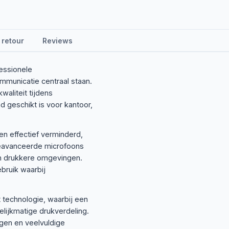
 retour
Reviews
essionele
municatie centraal staan.
aliteit tijdens
d geschikt is voor kantoor,
n effectief verminderd,
 geavanceerde microfoons
 in drukkere omgevingen.
ebruik waarbij
 technologie, waarbij een
lijkmatige drukverdeling.
agen en veelvuldige