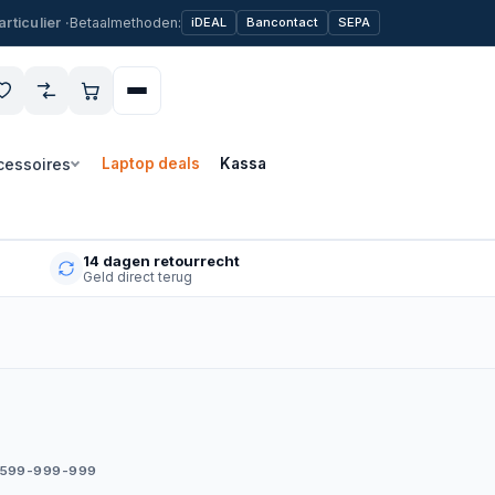
Betaalmethoden:
iDEAL
Bancontact
SEPA
cessoires
Laptop deals
Kassa
14 dagen retourrecht
Geld direct terug
5599-999-999