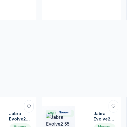
Nieuw
Jabra
Op voorraad
Jabra
Evolve2
Evolve2
85 |
55
Morgen
Morgen