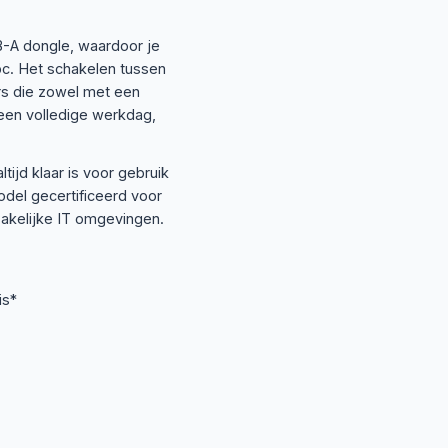
B-A dongle, waardoor je
 pc. Het schakelen tussen
rs die zowel met een
een volledige werkdag,
ijd klaar is voor gebruik
odel gecertificeerd voor
zakelijke IT omgevingen.
is*