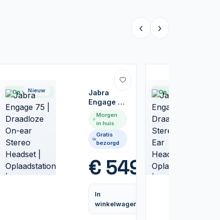
‹
›
Nieuw
Nieuw
Op voorraad
Jabra
Op voorraad
Engage 75
|
Morgen
Draadloze
in huis
On-ear
Gratis
Stereo
bezorgd
Headset |
Oplaadstation
,99
€
549,99
| Zwart
In
Vergelijk
Vergelijk
winkelwagen