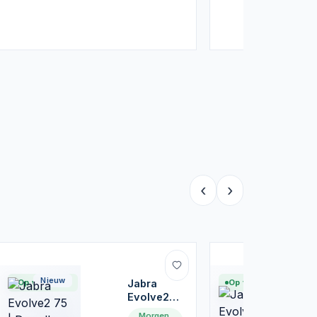
‹
›
Nieuw
Nieuw
Op voorraad
Jabra
Op voorraad
Evolve2
75 |
Morgen