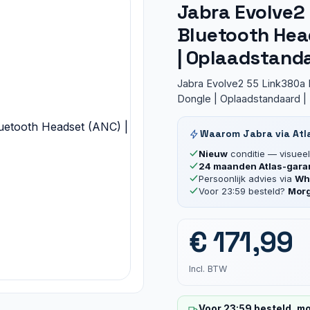
Jabra Evolve2 
Bluetooth Hea
| Oplaadstanda
Jabra Evolve2 55 Link380a 
Dongle | Oplaadstandaard |
Waarom Jabra via Atl
Nieuw
conditie — visueel 
24 maanden Atlas-gara
Persoonlijk advies via
Wha
Voor 23:59 besteld?
Morg
€
171,99
Incl. BTW
Voor 23:59 besteld, mo