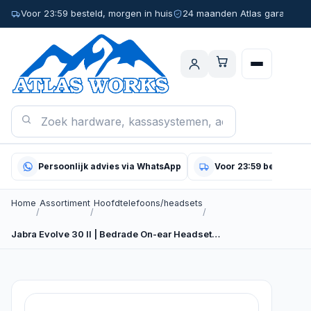
Voor 23:59 besteld, morgen in huis
24 maanden Atlas garantie
Persoonlijk advies via WhatsApp
Voor 23:59 besteld, m
Home
Assortiment
Hoofdtelefoons/headsets
/
/
/
Jabra Evolve 30 II | Bedrade On-ear Headset…