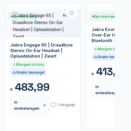
Nieuw
Op voorraad
Op voorraad
Jabra Evolve2 85 
Over-Ear Headset 
Bluetooth + 3.5mm
Jabra Engage 65 | Draadloze
Morgen in huis
Stereo On-Ear Headset |
Oplaadstation | Zwart
Gratis bezorgd
Morgen in huis
413,99
Gratis bezorgd
€
483,99
In
€
winkelwagen
In
Vergelijk
winkelwagen