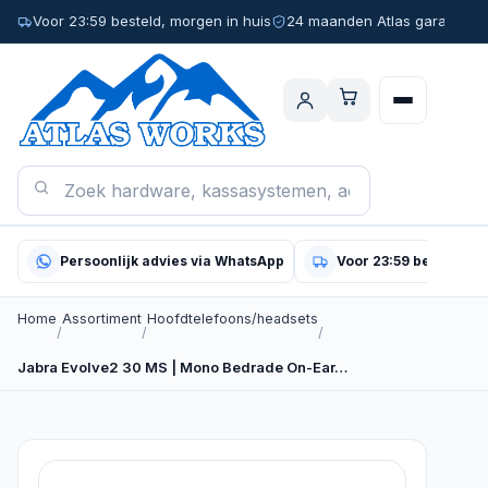
Voor 23:59 besteld, morgen in huis
24 maanden Atlas garantie
Persoonlijk advies via WhatsApp
Voor 23:59 besteld, m
Home
Assortiment
Hoofdtelefoons/headsets
/
/
/
Jabra Evolve2 30 MS | Mono Bedrade On-Ear…