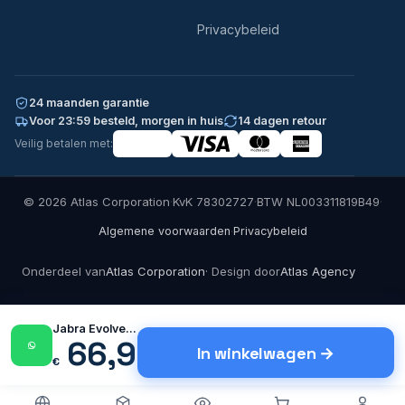
Privacybeleid
24 maanden garantie
Voor 23:59 besteld, morgen in huis
14 dagen retour
Veilig betalen met:
© 2026 Atlas Corporation
·
KvK 78302727
·
BTW NL003311819B49
·
·
Algemene voorwaarden
Privacybeleid
Onderdeel van
Atlas Corporation
· Design door
Atlas Agency
Jabra Evolve2 30 MS |…
66,95
In winkelwagen
€