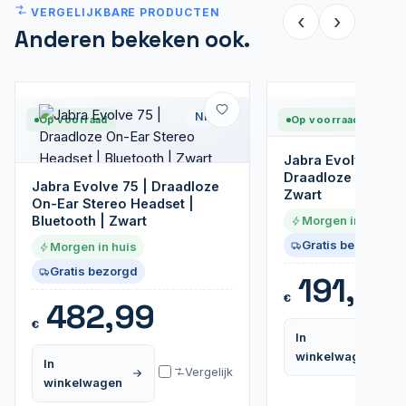
VERGELIJKBARE PRODUCTEN
‹
›
Anderen bekeken ook.
Nieuw
Op voorraad
Op voorraad
Jabra Evolve2 65
Draadloze On-Ear 
Jabra Evolve 75 | Draadloze
Zwart
On-Ear Stereo Headset |
Bluetooth | Zwart
Morgen in huis
Gratis bezorgd
Morgen in huis
Gratis bezorgd
191,99
€
482,99
€
In
winkelwagen
In
Vergelijk
winkelwagen