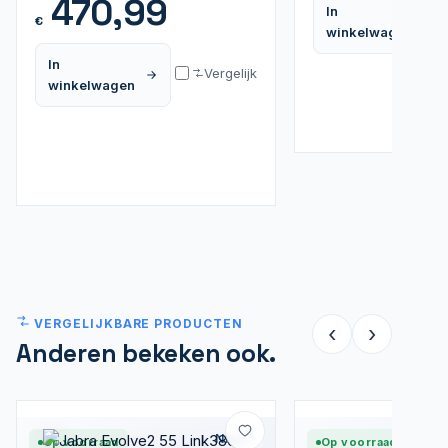
470,99
In
€
winkelwagen
In
Vergelijk
winkelwagen
VERGELIJKBARE PRODUCTEN
‹
›
Anderen bekeken ook.
Nieuw
Op voorraad
Op voorraad