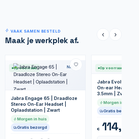
VAAK SAMEN BESTELD
‹
›
Maak je werkplek af.
Nieuw
Op voorraad
Op voorraad
Jabra Evolve 30 II
On-ear Headset |
3.5mm | Zwart
Jabra Engage 65 | Draadloze
Morgen in huis
Stereo On-Ear Headset |
Oplaadstation | Zwart
Gratis bezorgd
Morgen in huis
114,99
Gratis bezorgd
€