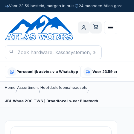
Voor 23:59 besteld, morgen in huis
24 maanden Atlas garantie
Persoonlijk advies via WhatsApp
Voor 23:59 besteld, m
Home
Assortiment
Hoofdtelefoons/headsets
/
/
/
JBL Wave 200 TWS | Draadloze In-ear Bluetooth…