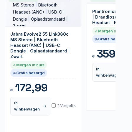
Plantronics Voya
| Draadloze Mono
Headset | Bluetoot
Morgen in huis
Jabra Evolve2 55 Link380c
Gratis bezorgd
MS Stereo | Bluetooth
Headset (ANC) | USB-C
359,99
Dongle | Oplaadstandaard |
Zwart
€
Morgen in huis
In
Gratis bezorgd
winkelwagen
172,99
€
In
Vergelijk
winkelwagen