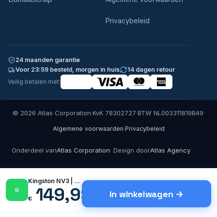
Privacybeleid
24 maanden garantie
Voor 23:59 besteld, morgen in huis
14 dagen retour
Veilig betalen met:
© 2026 Atlas Corporation
·
KvK 78302727
·
BTW NL003311819B49
·
·
Algemene voorwaarden
Privacybeleid
Onderdeel van
Atlas Corporation
· Design door
Atlas Agency
Kingston NV3 | 500GB NVMe…
149,99
In winkelwagen
€