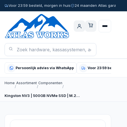
Voor 23:59 besteld, morgen in huis
24 maanden Atlas garantie
Persoonlijk advies via WhatsApp
Voor 23:59 besteld, m
Home
Assortiment
Componenten
/
/
/
Kingston NV3 | 500GB NVMe SSD | M.2…