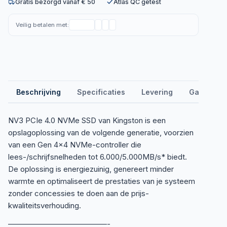
Gratis bezorgd vanaf € 50
Atlas QC getest
Veilig betalen met:
Beschrijving
Specificaties
Levering
Garantie &
NV3 PCIe 4.0 NVMe SSD van Kingston is een
opslagoplossing van de volgende generatie, voorzien
van een Gen 4×4 NVMe-controller die
lees-/schrijfsnelheden tot 6.000/5.000MB/s* biedt.
De oplossing is energiezuinig, genereert minder
warmte en optimaliseert de prestaties van je systeem
zonder concessies te doen aan de prijs-
kwaliteitsverhouding.
—————————————-