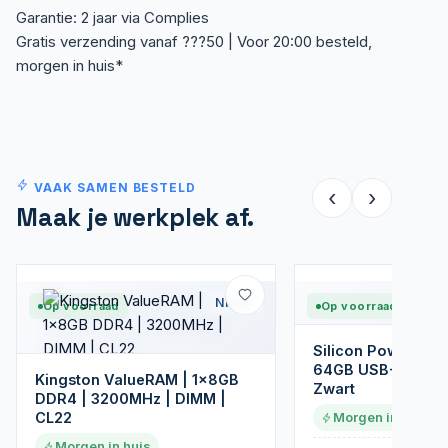
Garantie: 2 jaar via Complies
Gratis verzending vanaf ???50 | Voor 20:00 besteld,
morgen in huis*
VAAK SAMEN BESTELD
‹
›
Maak je werkplek af.
Nieuw
Op voorraad
Op voorraad
Silicon Power Bla
64GB USB-A 3.2 Fl
Kingston ValueRAM | 1x8GB
Zwart
DDR4 | 3200MHz | DIMM |
CL22
Morgen in huis
Morgen in huis