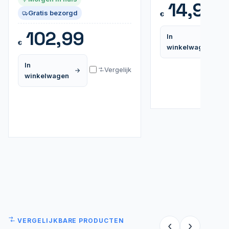
14,95
Gratis bezorgd
€
102,99
In
€
winkelwagen
In
Vergelijk
winkelwagen
VERGELIJKBARE PRODUCTEN
‹
›