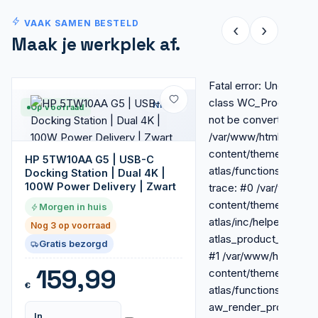
VAAK SAMEN BESTELD
‹
›
Maak je werkplek af.
Fatal error: Uncaught E
class WC_Product_Att
Nieuw
Op voorraad
not be converted to str
/var/www/html/wp-
content/themes/royal-
HP 5TW10AA G5 | USB-C
atlas/functions-extra
Docking Station | Dual 4K |
100W Power Delivery | Zwart
trace: #0 /var/www/h
content/themes/royal-
Morgen in huis
atlas/inc/helpers.php(
Nog 3 op voorraad
atlas_product_condit
Gratis bezorgd
#1 /var/www/html/wp-
159,99
content/themes/royal-
€
atlas/functions-extra.
aw_render_product_c
In