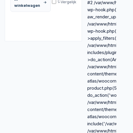
Vergelijk
#2 /var/www/html/wp-
winkelwagen
wp-hook.php(341):
aw_render_upsells_rail
/var/www/html/wp-inc
wp-hook.php(365): 
>apply_filters(NULL, 
/var/www/html/wp-
includes/plugin.php(
>do_action(Array) #5
/var/www/html/wp-
content/themes/royal-
atlas/woocommerce/s
product.php(524):
do_action('woocommer
/var/www/html/wp-
content/themes/royal-
atlas/woocommerce.p
include('/var/www/html
/var/www/html/wp-