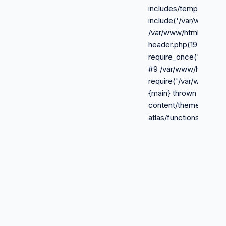
includes/template-loa
include('/var/www/html
/var/www/html/wp-bl
header.php(19):
require_once('/var/ww
#9 /var/www/html/inde
require('/var/www/html
{main} thrown in /var
content/themes/royal-
atlas/functions-extra.