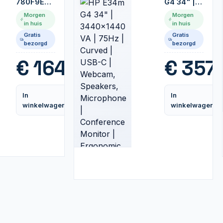
780F9E9
G4 34" |
27" | Full
3440x1440
Morgen
Morgen
HD IPS |
VA | 75Hz
in huis
in huis
165Hz |
| Curved |
Gratis
Gratis
1ms |
USB-C |
bezorgd
bezorgd
Zwart |
Webcam,
Gaming
Speakers,
€
164,99
€
357,
Monitor
Microphone
|
Conference
In
In
Monitor |
Vergelijk
winkelwagen
winkelwagen
Ergonomic
Adjustments