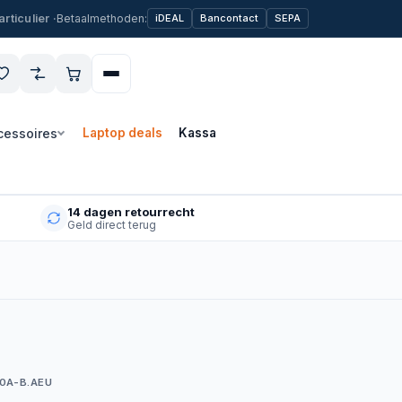
Betaalmethoden:
iDEAL
Bancontact
SEPA
cessoires
Laptop deals
Kassa
14 dagen retourrecht
Geld direct terug
0A-B.AEU