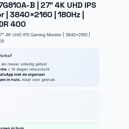
7G810A-B | 27″ 4K UHD IPS
 | 3840×2160 | 180Hz |
HDR 400
27" 4K UHD IPS Gaming Monitor | 3840x2160 |
00
Works?
als nieuw, volledig getest
ntie
+ 14 dagen retourrecht
tsApp met de eigenaar
en in huis
, klaar voor gebruik
rgen in huis