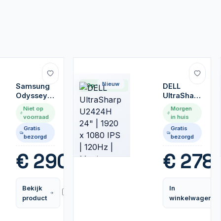
Nieuw
Samsung
Op voorraad
DELL
Odyssey
UltraSharp
G4
U2424H
Niet op
Morgen
LS27BG400EU
24" | 1920
voorraad
in huis
27'' |
x 1080 IPS
Gratis
Gratis
1920x1080
| 120Hz |
bezorgd
bezorgd
IPS |
Monitor
240Hz |
€
290,99
€
278,
1ms | G-
Sync
Compatible
Bekijk
In
| Gaming
Vergelijk
product
winkelwagen
Monitor