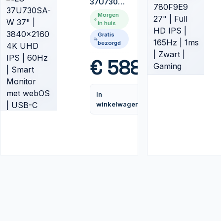
37U730SA-
W 37" |
Morgen
3840x2160
in huis
4K UHD
Gratis
IPS | 60Hz
bezorgd
| Smart
Monitor
€
588,99
met
webOS |
USB-C
In
65W | Wit
Vergelijk
winkelwagen