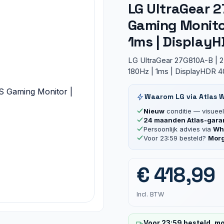
LG UltraGear 2
Gaming Monitor
1ms | Display
LG UltraGear 27G810A-B | 
180Hz | 1ms | DisplayHDR 4
Waarom LG via Atlas 
Nieuw
conditie — visueel 
24 maanden Atlas-gara
Persoonlijk advies via
Wha
Voor 23:59 besteld?
Morg
€
418,99
Incl. BTW
Voor 23:59 besteld, mo