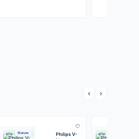
‹
›
Nieuw
Nieuw
Op voorraad
Philips V-
Op voorraad