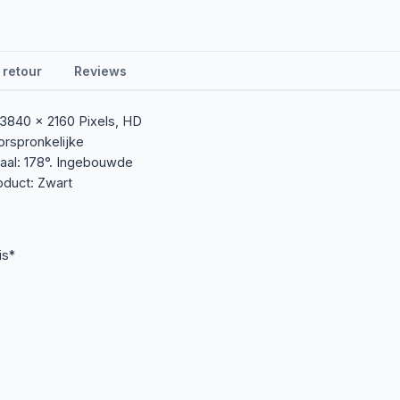
 retour
Reviews
 3840 x 2160 Pixels, HD
orspronkelijke
icaal: 178°. Ingebouwde
oduct: Zwart
is*