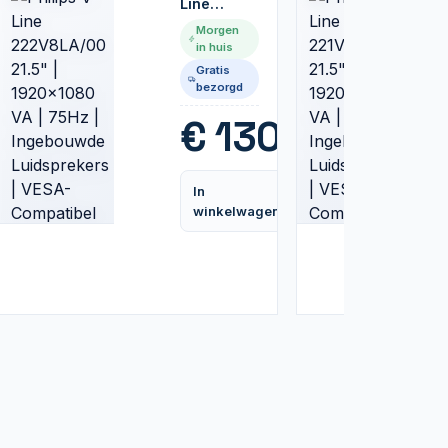
Line
222V8LA/00
Morgen
21.5" |
in huis
1920x1080
Gratis
VA | 75Hz
bezorgd
|
Ingebouwde
99
€
130,99
Luidsprekers
| VESA-
Compatibel
In
| Monitor
Vergelijk
Vergelijk
winkelwagen