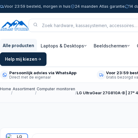
Voor 23:59 besteld, morgen in huis
24 maanden Atlas garantie
14 d
Laptops & Desktops
Beeldschermen
Alle producten
Help mij kiezen
Persoonlijk advies via WhatsApp
Voor 23:59 best
Direct met de eigenaar
Gratis bezorgd v
Home
Assortiment
Computer monitoren
/
/
/
LG UltraGear 27G810A-B | 27"