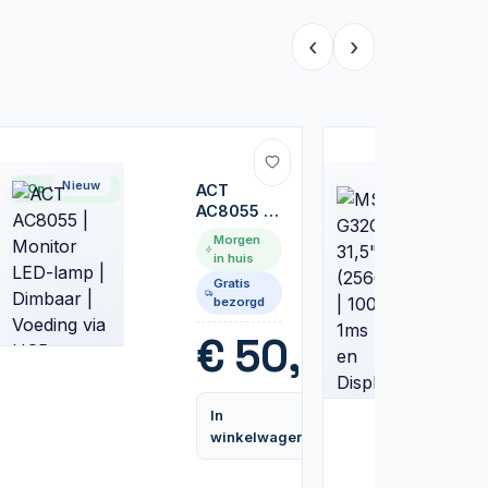
‹
›
Nieuw
Nieuw
Op voorraad
ACT
AC8055 |
Monitor
Morgen
LED-lamp
in huis
| Dimbaar
Gratis
| Voeding
bezorgd
via USB
99
€
50,95
In
Vergelijk
Vergelijk
winkelwagen