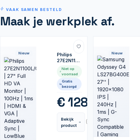
VAAK SAMEN BESTELD
Maak je werkplek af.
Nieuw
Nieuw
Philips
27E2N1100L/00
| 27" Full
Niet op
HD VA
voorraad
Monitor |
Gratis
100Hz |
bezorgd
1ms |
HDMI &
€
128,99
VGA |
Adaptive
Sync |
Bekijk
LowBlue
Vergelijk
product
Mode |
Flicker-
Free |