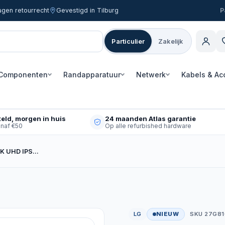
agen retourrecht
Gevestigd in Tilburg
Particulier
Zakelijk
Componenten
Randapparatuur
Netwerk
Kabels & Ac
eld, morgen in huis
24 maanden Atlas garantie
anaf €50
Op alle refurbished hardware
 4K UHD IPS…
LG
NIEUW
SKU 27G81