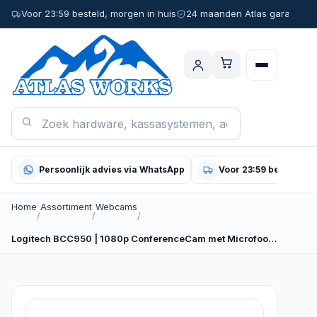
Voor 23:59 besteld, morgen in huis
24 maanden Atlas garantie
Persoonlijk advies via WhatsApp
Voor 23:59 besteld, m
Home
Assortiment
Webcams
/
/
/
Logitech BCC950 | 1080p ConferenceCam met Microfoon en…