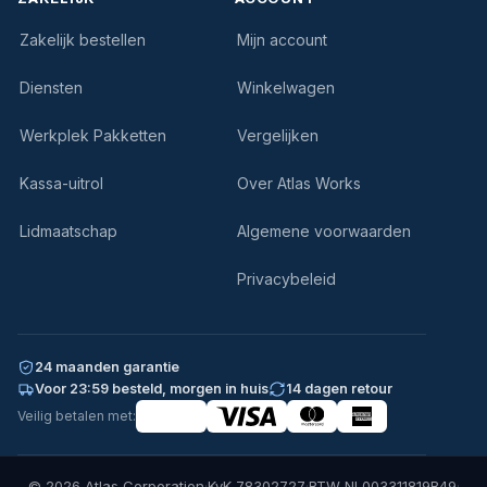
Zakelijk bestellen
Mijn account
Diensten
Winkelwagen
Werkplek Pakketten
Vergelijken
Kassa-uitrol
Over Atlas Works
Lidmaatschap
Algemene voorwaarden
Privacybeleid
24 maanden garantie
Voor 23:59 besteld, morgen in huis
14 dagen retour
Veilig betalen met:
© 2026 Atlas Corporation
·
KvK 78302727
·
BTW NL003311819B49
·