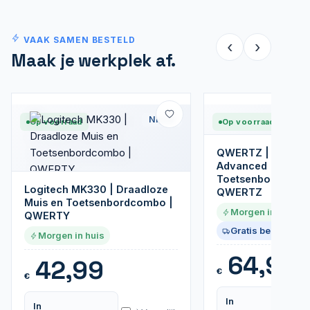
VAAK SAMEN BESTELD
‹
›
Maak je werkplek af.
Nieuw
Op voorraad
Op voorraad
QWERTZ | Logite
Advanced | Draadl
Toetsenbordcomb
Logitech MK330 | Draadloze
QWERTZ
Muis en Toetsenbordcombo |
Morgen in huis
QWERTY
Gratis bezorgd
Morgen in huis
64,95
42,99
€
€
In
In