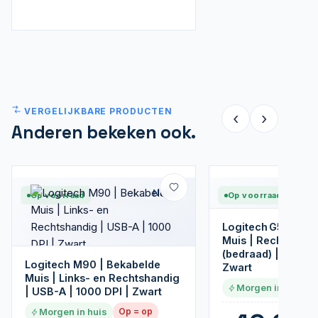
VERGELIJKBARE PRODUCTEN
‹
›
Anderen bekeken ook.
Nieuw
Op voorraad
Op voorraad
Logitech G502 HE
Muis | Rechtshand
(bedraad) | 100 – 
Logitech M90 | Bekabelde
Zwart
Muis | Links- en Rechtshandig
Morgen in huis
| USB-A | 1000 DPI | Zwart
Morgen in huis
Op = op