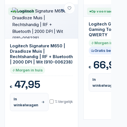
Nieuw
Op voorraad
Op voorraad
Logitech G213 RGB
Gaming Toetsenbo
QWERTY
Morgen in huis
Logitech Signature M650 |
Gratis bezorgd
Draadloze Muis |
Rechtshandig | RF + Bluetooth
66,95
| 2000 DPI | Wit (910-006238)
€
Morgen in huis
In
47,95
winkelwagen
€
In
Vergelijk
winkelwagen