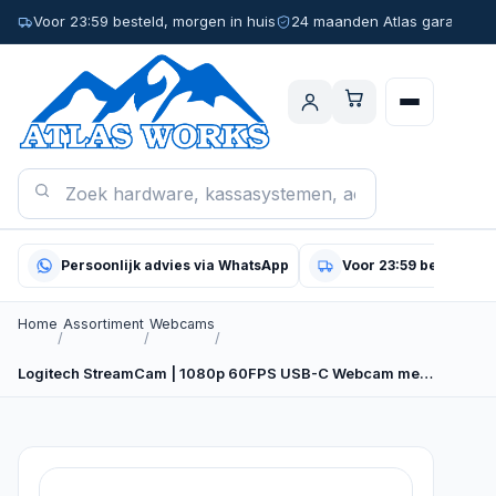
Voor 23:59 besteld, morgen in huis
24 maanden Atlas garantie
Persoonlijk advies via WhatsApp
Voor 23:59 besteld, m
Home
Assortiment
Webcams
/
/
/
Logitech StreamCam | 1080p 60FPS USB-C Webcam met…