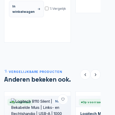
In
Vergelijk
winkelwagen
VERGELIJKBARE PRODUCTEN
‹
›
Anderen bekeken ook.
Nieuw
Op voorraad
Op voorraad
Logitech M171 | D