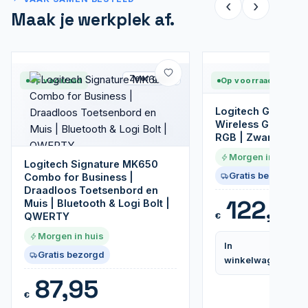
‹
›
Maak je werkplek af.
Zeer goed
Op voorraad
Op voorraad
Logitech G G733 
Wireless Gaming H
RGB | Zwart
Morgen in huis
Logitech Signature MK650
Gratis bezorgd
Combo for Business |
Draadloos Toetsenbord en
122,99
Muis | Bluetooth & Logi Bolt |
QWERTY
€
Morgen in huis
In
Gratis bezorgd
winkelwagen
87,95
€