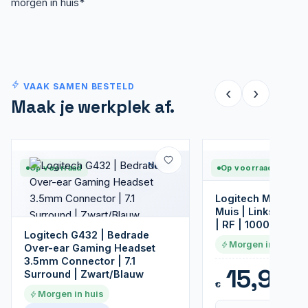
morgen in huis*
VAAK SAMEN BESTELD
‹
›
Maak je werkplek af.
Nieuw
Op voorraad
Op voorraad
Logitech M190 | D
Muis | Links- en 
| RF | 1000 DPI | 
Logitech G432 | Bedrade
Morgen in huis
Over-ear Gaming Headset
3.5mm Connector | 7.1
15,95
Surround | Zwart/Blauw
€
Morgen in huis