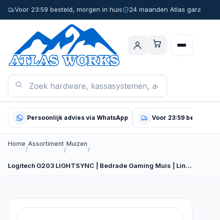
Voor 23:59 besteld, morgen in huis
24 maanden Atlas garantie
Persoonlijk advies via WhatsApp
Voor 23:59 besteld, m
Home
Assortiment
Muizen
/
/
/
Logitech G203 LIGHTSYNC | Bedrade Gaming Muis | Links- en…