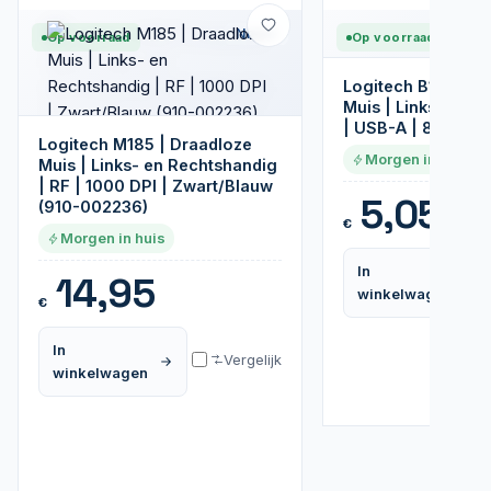
Nieuw
Op voorraad
Op voorraad
Logitech B100 | B
Muis | Links- en 
| USB-A | 800 DPI 
Logitech M185 | Draadloze
Morgen in huis
Muis | Links- en Rechtshandig
| RF | 1000 DPI | Zwart/Blauw
5,05
(910-002236)
€
Morgen in huis
In
14,95
winkelwagen
€
In
Vergelijk
winkelwagen