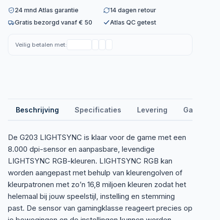
24 mnd Atlas garantie
14 dagen retour
Gratis bezorgd vanaf € 50
Atlas QC getest
Veilig betalen met:
Beschrijving
Specificaties
Levering
Garantie &
De G203 LIGHTSYNC is klaar voor de game met een
8.000 dpi-sensor en aanpasbare, levendige
LIGHTSYNC RGB-kleuren. LIGHTSYNC RGB kan
worden aangepast met behulp van kleurengolven of
kleurpatronen met zo’n 16,8 miljoen kleuren zodat het
helemaal bij jouw speelstijl, instelling en stemming
past. De sensor van gamingklasse reageert precies op
je bewegingen en de instellingen kunnen worden