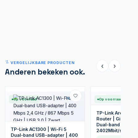
VERGELIJKBARE PRODUCTEN
‹
›
Anderen bekeken ook.
Nieuw
Op voorraad
Op voorraad
TP-Link Archer AX5
Router | Gigabit E
Dual-band (2.4 GHz
TP-Link AC1300 | Wi-Fi 5
2402Mbit/s
Dual-band USB-adapter | 400