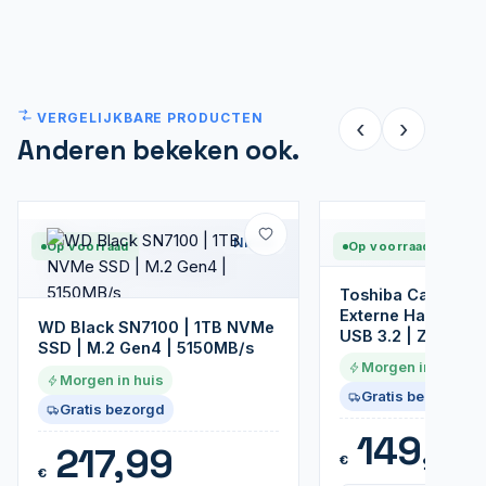
VERGELIJKBARE PRODUCTEN
‹
›
Anderen bekeken ook.
Nieuw
Op voorraad
Op voorraad
Toshiba Canvio Ba
Externe Harde Schi
WD Black SN7100 | 1TB NVMe
USB 3.2 | Zwart
SSD | M.2 Gen4 | 5150MB/s
Morgen in huis
Morgen in huis
Gratis bezorgd
Gratis bezorgd
149,99
217,99
€
€