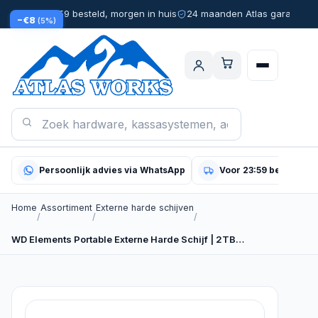
Voor 23:59 besteld, morgen in huis
24 maanden Atlas garantie
−€8
(5%)
Persoonlijk advies via WhatsApp
Voor 23:59 besteld, m
Home
Assortiment
Externe harde schijven
/
/
/
WD Elements Portable Externe Harde Schijf | 2TB…