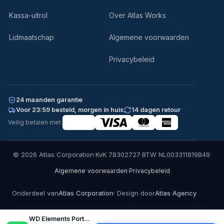
Kassa-uitrol
Over Atlas Works
Lidmaatschap
Algemene voorwaarden
Privacybeleid
24 maanden garantie
Voor 23:59 besteld, morgen in huis
14 dagen retour
Veilig betalen met:
© 2026 Atlas Corporation
·
KvK 78302727
·
BTW NL003311819B49
·
·
Algemene voorwaarden
Privacybeleid
Onderdeel van
Atlas Corporation
· Design door
Atlas Agency
WD Elements Portable Externe Harde…