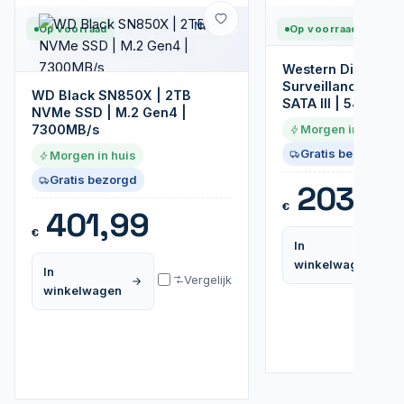
Nieuw
Op voorraad
Op voorraad
Western Digital Pu
Surveillance HDD 
WD Black SN850X | 2TB
SATA III | 5400RP
NVMe SSD | M.2 Gen4 |
7300MB/s
Morgen in huis
Gratis bezorgd
Morgen in huis
Gratis bezorgd
203,99
€
401,99
€
In
winkelwagen
In
Vergelijk
winkelwagen