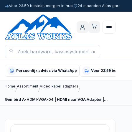
Voor 23:59 besteld, morgen in huis
24 maanden Atlas garantie
Persoonlijk advies via WhatsApp
Voor 23:59 besteld, m
Home
Assortiment
Video kabel adapters
/
/
/
Gembird A-HDMI-VGA-04 | HDMI naar VGA Adapter |…