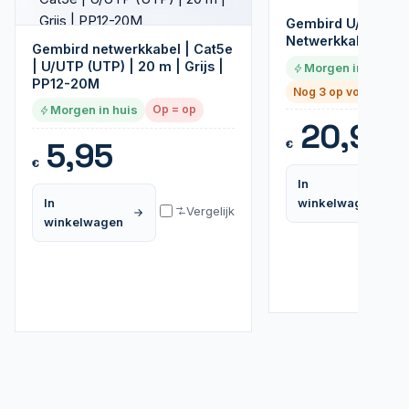
Gembird U/UTP Ca
Netwerkkabel | 100
Gembird netwerkkabel | Cat5e
| U/UTP (UTP) | 20 m | Grijs |
Morgen in huis
PP12-20M
Nog 3 op voorraad
Morgen in huis
Op = op
20,95
5,95
€
€
In
In
winkelwagen
Vergelijk
winkelwagen