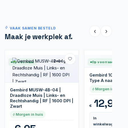
VAAK SAMEN BESTELD
‹
›
Maak je werkplek af.
Zeer goed
Op voorraad
Op voorraad
Gembird 10m HDMI
Type A naar Type 
Morgen in huis
Gembird MUSW-4B-04 |
Draadloze Muis | Links- en
12,95
Rechtshandig | RF | 1600 DPI |
€
Zwart
Morgen in huis
In
winkelwagen