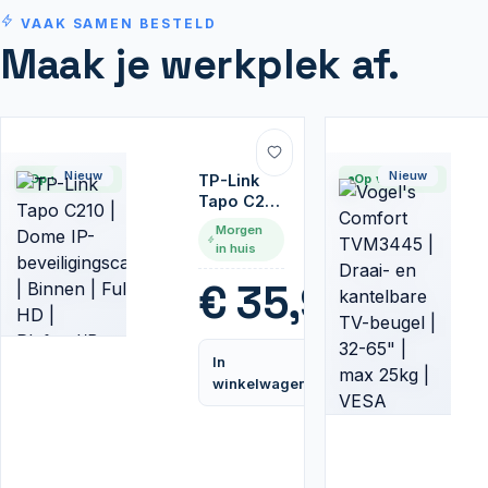
VAAK SAMEN BESTELD
Maak je werkplek af.
Nieuw
Nieuw
Op voorraad
TP-Link
Op voorraad
Tapo C210
| Dome IP-
Morgen
beveiligingscamera
in huis
| Binnen |
Full-HD |
€
35,95
Plafond/Bureau
In
Vergelijk
winkelwagen