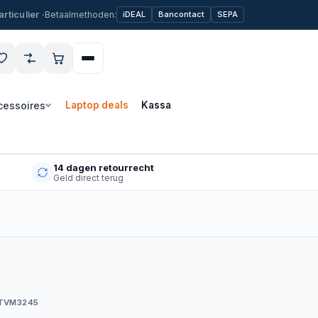
Betaalmethoden:
iDEAL
Bancontact
SEPA
cessoires
Laptop deals
Kassa
14 dagen retourrecht
Geld direct terug
TVM3245