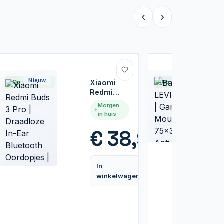
‹
›
Nieuw
Nieuw
Op voorraad
Xiaomi
Op voorraad
Redmi
Buds 3 Pro
Morgen
|
in huis
Draadloze
In-Ear
€
38,95
Bluetooth
Oordopjes
5
| Grijs
In
Vergelijk
winkelwagen
Vergelijk