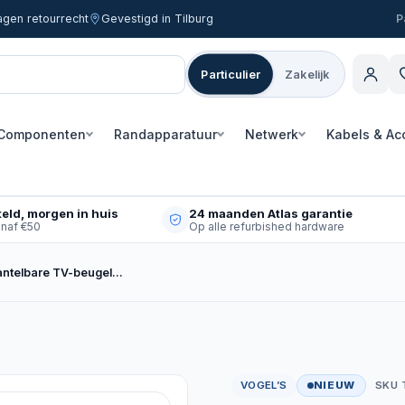
agen retourrecht
Gevestigd in Tilburg
Particulier
Zakelijk
Componenten
Randapparatuur
Netwerk
Kabels & Ac
eld, morgen in huis
24 maanden Atlas garantie
anaf €50
Op alle refurbished hardware
kantelbare TV-beugel…
VOGEL’S
NIEUW
SKU 