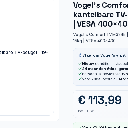
Vogel’s Comfor
kantelbare TV-
| VESA 400×4
Vogel's Comfort TVM3245 | 
15kg | VESA 400x400
Waarom Vogel’s via At
Nieuw
conditie — visueel 
24 maanden Atlas-gara
Persoonlijk advies via
Wha
Voor 23:59 besteld?
Morg
€
113,99
Incl. BTW
Voor 23:59 besteld, mo