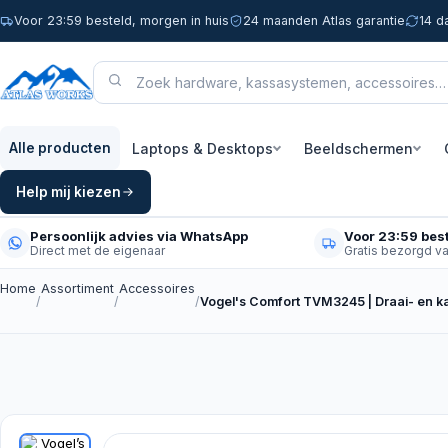
Voor 23:59 besteld, morgen in huis
24 maanden Atlas garantie
14 d
Laptops & Desktops
Beeldschermen
Alle producten
Help mij kiezen
Persoonlijk advies via WhatsApp
Voor 23:59 best
Direct met de eigenaar
Gratis bezorgd v
Home
Assortiment
Accessoires
/
/
/
Vogel's Comfort TVM3245 | Draai- en 