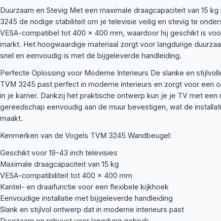
Duurzaam en Stevig Met een maximale draagcapaciteit van 15 kg
3245 de nodige stabiliteit om je televisie veilig en stevig te onde
VESA-compatibel tot 400 x 400 mm, waardoor hij geschikt is vo
markt. Het hoogwaardige materiaal zorgt voor langdurige duurzaamh
snel en eenvoudig is met de bijgeleverde handleiding.
Perfecte Oplossing voor Moderne Interieurs De slanke en stijlvol
TVM 3245 past perfect in moderne interieurs en zorgt voor een op
in je kamer. Dankzij het praktische ontwerp kun je je TV met een
gereedschap eenvoudig aan de muur bevestigen, wat de installat
maakt.
Kenmerken van de Vogels TVM 3245 Wandbeugel:
Geschikt voor 19-43 inch televisies
Maximale draagcapaciteit van 15 kg
VESA-compatibiliteit tot 400 x 400 mm
Kantel- en draaifunctie voor een flexibele kijkhoek
Eenvoudige installatie met bijgeleverde handleiding
Slank en stijlvol ontwerp dat in moderne interieurs past
Duurzaam en robuust voor langdurig gebruik