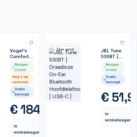
Zeer goed
Vogel's
Op voorraad
JBL Tune
Comfort
530BT |
TVM3445
Draadloze
Morgen
Morgen
| Draai- en
On-Ear
in huis
in huis
kantelbare
Bluetooth
Nog 2 op
Gratis
TV-beugel
Hoofdtelefoon
voorraad
bezorgd
| 32-65" |
| USB-C |
Gratis
max 25kg
Zwart
€
51,9
bezorgd
| VESA
400x400
€
184,99
In
winkelwagen
In
Vergelijk
winkelwagen