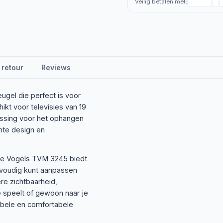
Veilig betalen met:
 retour
Reviews
gel die perfect is voor
hikt voor televisies van 19
ossing voor het ophangen
nte design en
 De Vogels TVM 3245 biedt
envoudig kunt aanpassen
re zichtbaarheid,
me speelt of gewoon naar je
ibele en comfortabele