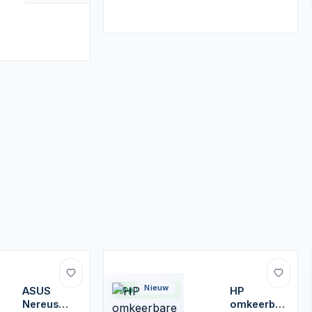
Nieuw
ASUS
Op voorraad
HP
Nereus
omkeerbare