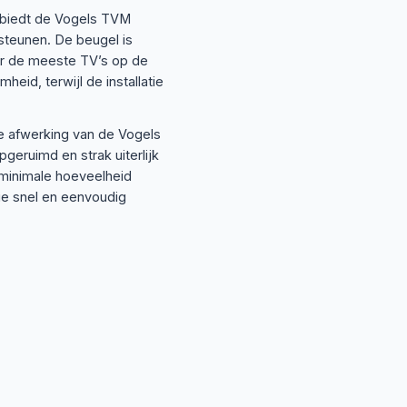
 biedt de Vogels TVM
rsteunen. De beugel is
or de meeste TV’s op de
eid, terwijl de installatie
le afwerking van de Vogels
geruimd en strak uiterlijk
 minimale hoeveelheid
ie snel en eenvoudig