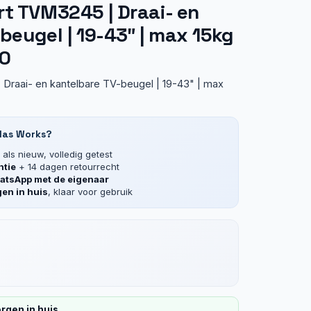
t TVM3245 | Draai- en
beugel | 19-43″ | max 15kg
00
Draai- en kantelbare TV-beugel | 19-43" | max
las Works?
als nieuw, volledig getest
ntie
+ 14 dagen retourrecht
tsApp met de eigenaar
en in huis
, klaar voor gebruik
rgen in huis