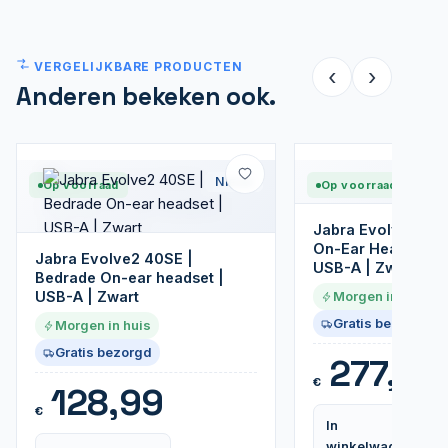
VERGELIJKBARE PRODUCTEN
‹
›
Anderen bekeken ook.
Nieuw
Op voorraad
Op voorraad
Jabra Evolve2 75 
On-Ear Headset | 
Jabra Evolve2 40SE |
USB-A | Zwart
Bedrade On-ear headset |
USB-A | Zwart
Morgen in huis
Gratis bezorgd
Morgen in huis
Gratis bezorgd
277,99
€
128,99
€
In
winkelwagen