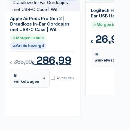
Logitech H340 | 
Ear USB Headset |
Apple AirPods Pro Gen 2 |
Draadloze In-Ear Oordopjes
Morgen in huis
met USB-C Case | Wit
26,95
Morgen in huis
€
Gratis bezorgd
In
286,99
winkelwagen
355,99
€
€
In
Vergelijk
winkelwagen