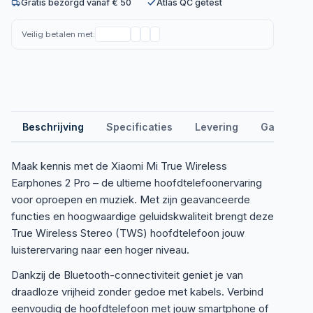
Gratis bezorgd vanaf € 50
Atlas QC getest
Veilig betalen met:
Beschrijving
Specificaties
Levering
Garantie &
Maak kennis met de Xiaomi Mi True Wireless
Earphones 2 Pro – de ultieme hoofdtelefoonervaring
voor oproepen en muziek. Met zijn geavanceerde
functies en hoogwaardige geluidskwaliteit brengt deze
True Wireless Stereo (TWS) hoofdtelefoon jouw
luisterervaring naar een hoger niveau.
Dankzij de Bluetooth-connectiviteit geniet je van
draadloze vrijheid zonder gedoe met kabels. Verbind
eenvoudig de hoofdtelefoon met jouw smartphone of