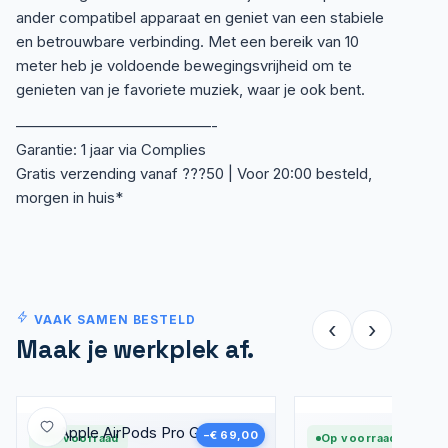
ander compatibel apparaat en geniet van een stabiele
en betrouwbare verbinding. Met een bereik van 10
meter heb je voldoende bewegingsvrijheid om te
genieten van je favoriete muziek, waar je ook bent.
—————————————-
Garantie: 1 jaar via Complies
Gratis verzending vanaf ???50 | Voor 20:00 besteld,
morgen in huis*
VAAK SAMEN BESTELD
‹
›
Maak je werkplek af.
Nieuw
−€ 69,00
Op voorraad
Op voorraad