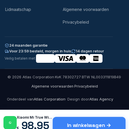
Lidmaatschap
Algemene voorwaarden
Privacybeleid
24 maanden garantie
Voor 23:59 besteld, morgen in huis
14 dagen retour
Veilig betalen met:
© 2026 Atlas Corporation
·
KvK 78302727
·
BTW NL003311819B49
·
·
Algemene voorwaarden
Privacybeleid
Onderdeel van
Atlas Corporation
· Design door
Atlas Agency
Xiaomi Mi True Wireless Earphones…
98,95
In winkelwagen
€