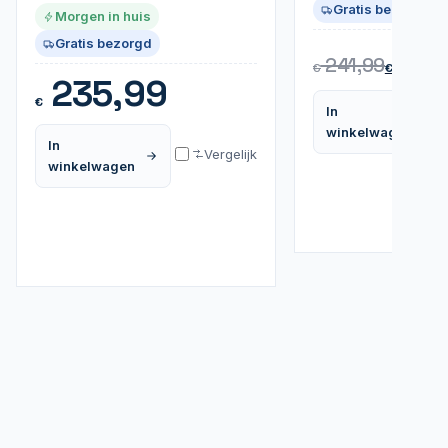
Gratis bezorgd
Morgen in huis
Gratis bezorgd
23
241,99
€
€
235,99
€
In
winkelwagen
In
Vergelijk
winkelwagen