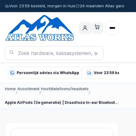
Voor 23:59 besteld, morgen in huis
24 maanden Atlas garantie
Persoonlijk advies via WhatsApp
Voor 23:59 besteld, m
Home
Assortiment
Hoofdtelefoons/headsets
/
/
/
Apple AirPods (3e generatie) | Draadloze In-ear Bluetooth Oordopjes…