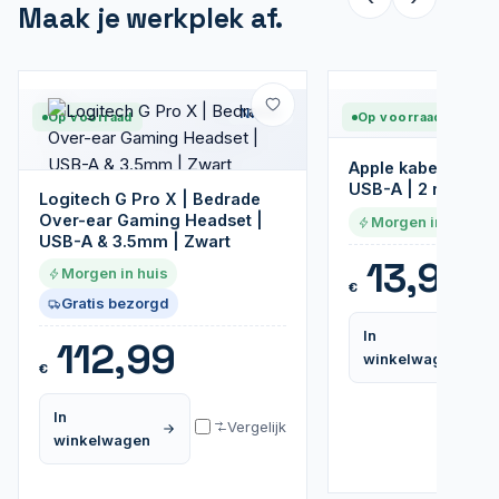
Maak je werkplek af.
Nieuw
Op voorraad
Op voorraad
Apple kabel | Ligh
USB-A | 2 m | Wit
Logitech G Pro X | Bedrade
Over-ear Gaming Headset |
Morgen in huis
USB-A & 3.5mm | Zwart
13,95
Morgen in huis
€
Gratis bezorgd
In
112,99
winkelwagen
€
In
Vergelijk
winkelwagen