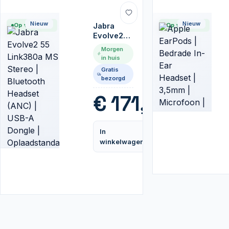
Nieuw
Nieuw
Op voorraad
Jabra
Op voorraad
Evolve2
55
Morgen
Link380a
in huis
MS Stereo
Gratis
|
bezorgd
Bluetooth
Headset
€
171,99
(ANC) |
USB-A
Dongle |
In
Oplaadstandaard
Vergelijk
winkelwagen
| Zwart