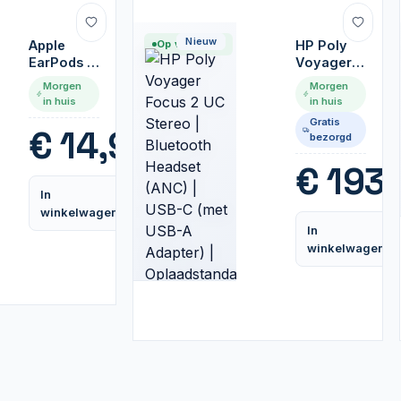
Nieuw
Apple
Op voorraad
HP Poly
EarPods |
Voyager
Bedrade
Focus 2
Morgen
Morgen
In-Ear
UC Stereo
in huis
in huis
Headset |
|
Gratis
3,5mm |
Bluetooth
€
14,95
bezorgd
Microfoon
Headset
| Wit
(ANC) |
€
193,
USB-C
In
(met USB-
Vergelijk
winkelwagen
A Adapter)
In
|
winkelwagen
Oplaadstandaar
| Zwart