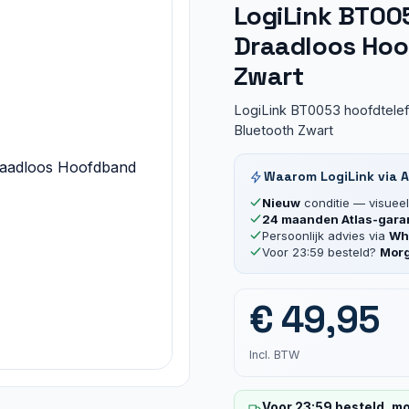
LogiLink BT00
Draadloos Hoo
Zwart
LogiLink BT0053 hoofdtele
Bluetooth Zwart
Waarom LogiLink via A
Nieuw
conditie — visueel 
24 maanden Atlas-gara
Persoonlijk advies via
Wha
Voor 23:59 besteld?
Morg
€
49,95
Incl. BTW
Voor 23:59 besteld, mo