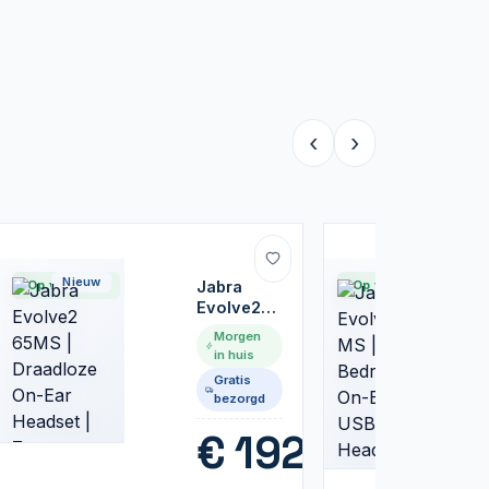
‹
›
Nieuw
Nieuw
Op voorraad
Jabra
Op voorraad
Evolve2
65MS |
Morgen
Draadloze
in huis
On-Ear
Gratis
Headset |
bezorgd
Zwart
99
€
192,99