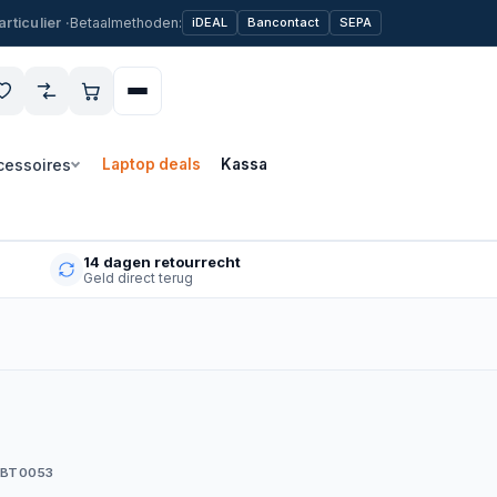
Betaalmethoden:
iDEAL
Bancontact
SEPA
cessoires
Laptop deals
Kassa
14 dagen retourrecht
Geld direct terug
 BT0053