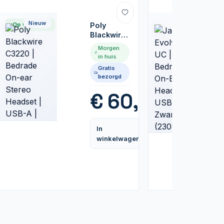
Nieuw
Nieuw
Op voorraad
Poly
Blackwire
C3220 |
Morgen
Bedrade
in huis
On-ear
Gratis
Stereo
bezorgd
Headset |
USB-A |
99
€
60,95
Zwart
In
Vergelijk
Vergelijk
winkelwagen
d