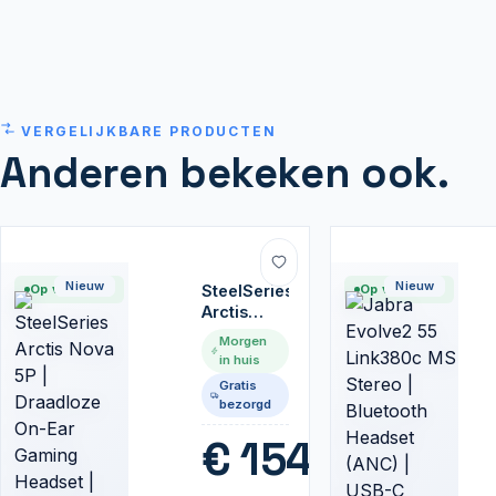
VERGELIJKBARE PRODUCTEN
Anderen bekeken ook.
Nieuw
Nieuw
Op voorraad
SteelSeries
Op voorraad
Arctis
Nova 5P |
Morgen
Draadloze
in huis
On-Ear
Gratis
Gaming
bezorgd
Headset |
Bluetooth
€
154,99
+ RF USB-
C | Zwart