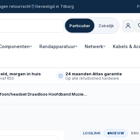
agen retourrecht
Gevestigd in Tilburg
Particulier
Zakelijk
Componenten
Randapparatuur
Netwerk
Kabels & Ac
eld, morgen in huis
24 maanden Atlas garantie
anaf €50
Op alle refurbished hardware
LogiLink BT0053 hoofdtelefoon/headset Draadloos Hoofdband Muziek Bluetooth Zwart
LOGILINK
NIEUW
SKU