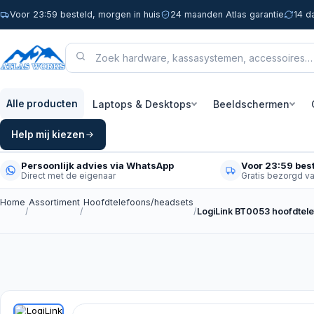
Voor 23:59 besteld, morgen in huis
24 maanden Atlas garantie
14 d
Laptops & Desktops
Beeldschermen
Alle producten
Help mij kiezen
Persoonlijk advies via WhatsApp
Voor 23:59 best
Direct met de eigenaar
Gratis bezorgd v
Home
Assortiment
Hoofdtelefoons/headsets
/
/
/