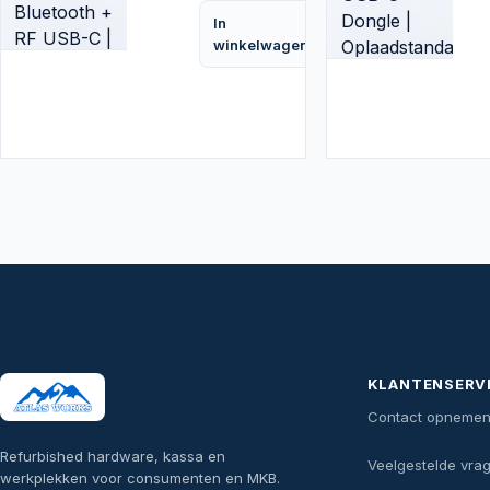
In
Vergelijk
winkelwagen
KLANTENSERV
Contact opneme
Refurbished hardware, kassa en
Veelgestelde vra
werkplekken voor consumenten en MKB.