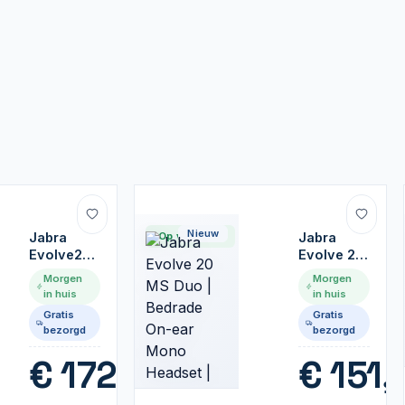
Nieuw
Jabra
Op voorraad
Jabra
Evolve2
Evolve 20
55
MS Duo |
Morgen
Morgen
Link380c
Bedrade
in huis
in huis
MS Stereo
On-ear
Gratis
Gratis
|
Mono
bezorgd
bezorgd
Bluetooth
Headset |
Headset
Zwart
€
172,99
€
151,
(ANC) |
USB-C